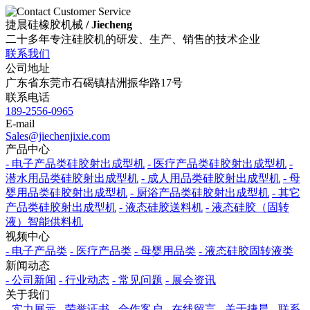
捷晨硅橡胶机械
/ Jiecheng
二十多年专注硅胶机的研发、生产、销售的技术企业
联系我们
公司地址
广东省东莞市石碣镇桔洲振华路17号
联系电话
189-2556-0965
E-mail
Sales@jiechenjixie.com
产品中心
- 电子产品类硅胶射出成型机
- 医疗产品类硅胶射出成型机
-
潜水用品类硅胶射出成型机
- 成人用品类硅胶射出成型机
- 母
婴用品类硅胶射出成型机
- 厨浴产品类硅胶射出成型机
- 其它
产品类硅胶射出成型机
- 液态硅胶送料机
- 液态硅胶（固转
液）智能供料机
视频中心
- 电子产品类
- 医疗产品类
- 母婴用品类
- 液态硅胶固转液类
新闻动态
- 公司新闻
- 行业动态
- 常见问题
- 展会资讯
关于我们
- 实力展示
- 荣誉证书
- 合作客户
- 在线留言
- 关于捷晨
- 联系