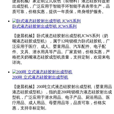
捷晨机械厂家定制立式双色（双物料）液态硅胶转盘射
出成型机，广泛应用于智能手环智能手表表带生产，品
质可靠，价格实惠，提供一年质保，终身维护服务。
卧式液态硅胶射出成型机 JCWS系列
【捷晨机械】卧式液态硅胶射出成型机JCWS系列（奶
嘴液态硅胶成型机），属于12吨锁模力卧式硅胶机，广
泛应用于医疗、成人、婴童用品、汽车配件、电子配
件、文具、潜水用具等产品。厂家直销，价格实惠，严
格把关奶嘴液态硅胶成型机质量，支持定制，欢迎来电
详询。
200吨 立式液态硅胶射出成型机
【捷晨机械】200吨立式液态硅胶射出成型机（婴童用品
液态硅胶成型机），指的是200吨锁模力液态硅胶射出成
型机，广泛应用于潜水用品、电子产品、厨浴用品、医
疗用品、成人用品、母婴用品等，品质可靠，价格实
惠，支持非标定制。