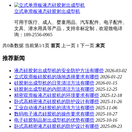
立式单滑板液态硅胶射出成型机
可用于医疗、成人、婴童用品、汽车配件、电子配件、
文具、潜水用具等产品，支持非标定制，欢迎致电详
询：189-2556-0965
共0条数据
当前第1/1页
首页
上一页
1
下一页
末页
推荐新闻
液态硅胶射出成型机的安全防护方法有哪些
2026-03-02
立式双滑板硅胶机的场地选择要求有哪些
2026-01-22
硅胶射出成型机的日常清洁方法有哪些
2026-01-15
硅胶射出成型机的内部清洁方法有哪些
2025-12-25
精密双滑板液态硅胶机的环境要求有哪些
2025-12-18
卧式高精密液态硅胶机的防护设计有哪些
2025-11-26
工业自动液态硅胶机的清洗方法有哪些
2025-11-06
数码电子液态硅胶机的操作要求有哪些
2025-10-27
电子硅胶制品射出成型机的优势有哪些
2025-10-16
卧式高精密液态硅胶机的防护设计有哪些
2025-09-23