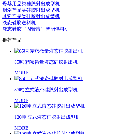
母婴用品类硅胶射出成型机
厨浴产品类硅胶射出成型机
其它产品类硅胶射出成型机
液态硅胶送料机
液态硅胶（固转液）智能供料机
推荐产品
85吨 精密微量液态硅胶射出机
MORE
85吨 立式液态硅胶射出成型机
MORE
120吨 立式液态硅胶射出成型机
MORE