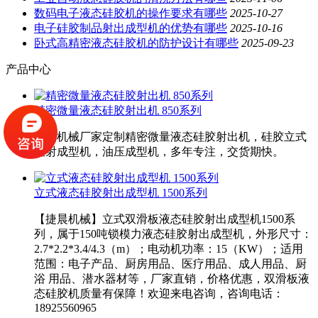
数码电子液态硅胶机的操作要求有哪些
2025-10-27
电子硅胶制品射出成型机的优势有哪些
2025-10-16
卧式高精密液态硅胶机的防护设计有哪些
2025-09-23
产品中心
精密微量液态硅胶射出机 850系列
捷晨机械厂家定制精密微量液态硅胶射出机，硅胶立式
注射成型机，油压成型机，多年专注，交货期快。
立式液态硅胶射出成型机 1500系列
【捷晨机械】立式双滑板液态硅胶射出成型机1500系
列，属于150吨锁模力液态硅胶射出成型机，外形尺寸：
2.7*2.2*3.4/4.3（m）；电动机功率：15（KW）；适用
范围：电子产品、厨房用品、医疗用品、成人用品、厨
浴 用品、潜水器材等，厂家直销，价格优惠，双滑板液
态硅胶机质量有保障！欢迎来电咨询，咨询电话：
18925560965