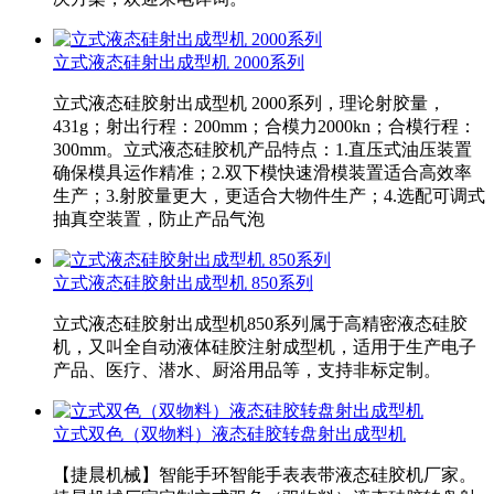
立式液态硅射出成型机 2000系列
立式液态硅胶射出成型机 2000系列，理论射胶量，
431g；射出行程：200mm；合模力2000kn；合模行程：
300mm。立式液态硅胶机产品特点：1.直压式油压装置
确保模具运作精准；2.双下模快速滑模装置适合高效率
生产；3.射胶量更大，更适合大物件生产；4.选配可调式
抽真空装置，防止产品气泡
立式液态硅胶射出成型机 850系列
立式液态硅胶射出成型机850系列属于高精密液态硅胶
机，又叫全自动液体硅胶注射成型机，适用于生产电子
产品、医疗、潜水、厨浴用品等，支持非标定制。
立式双色（双物料）液态硅胶转盘射出成型机
【捷晨机械】智能手环智能手表表带液态硅胶机厂家。