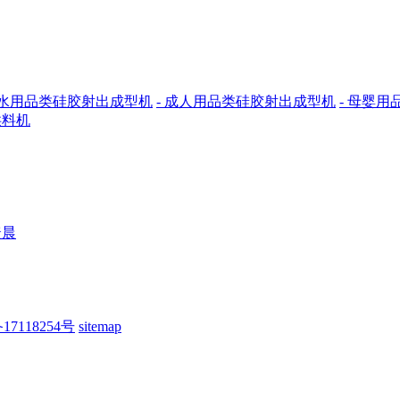
潜水用品类硅胶射出成型机
- 成人用品类硅胶射出成型机
- 母婴
供料机
捷晨
17118254号
sitemap