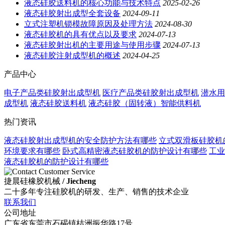
液态硅胶送料机的核心功能与技术特点
2025-02-26
液态硅胶射出成型全套设备
2024-09-11
立式注塑机锁模故障原因及处理方法
2024-08-30
液态硅胶机的具有优点以及要求
2024-07-13
液态硅胶射出机的主要用途与使用步骤
2024-07-13
液态硅胶注射成型机的概述
2024-04-25
产品中心
电子产品类硅胶射出成型机
医疗产品类硅胶射出成型机
潜水用
成型机
液态硅胶送料机
液态硅胶（固转液）智能供料机
热门资讯
液态硅胶射出成型机的安全防护方法有哪些
立式双滑板硅胶机
环境要求有哪些
卧式高精密液态硅胶机的防护设计有哪些
工业
液态硅胶机的防护设计有哪些
捷晨硅橡胶机械
/ Jiecheng
二十多年专注硅胶机的研发、生产、销售的技术企业
联系我们
公司地址
广东省东莞市石碣镇桔洲振华路17号