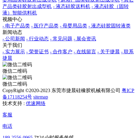
产品类硅胶射出成型机
- 液态硅胶送料机
- 液态硅胶（固转
液）智能供料机
视频中心
- 电子产品类
- 医疗产品类
- 母婴用品类
- 液态硅胶固转液类
新闻动态
- 公司新闻
- 行业动态
- 常见问题
- 展会资讯
关于我们
- 实力展示
- 荣誉证书
- 合作客户
- 在线留言
- 关于捷晨
- 联系
捷晨
微信二维码
微信二维码
CopyRight ©2020-2023 东莞市捷晨硅橡胶机械有限公司
粤ICP
备17118254号
sitemap
技术支持 :
优速网络
客服
电话
189-2556-0965
7*24小时服务热线